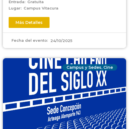
Entrada:
Gratuita
Lugar:
Campus Vitacura
Más Detalles
Fecha del evento:
24/10/2025
Campus y Sedes
,
Cine