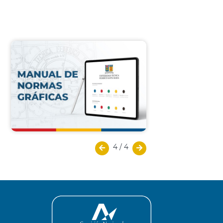
4
/
4