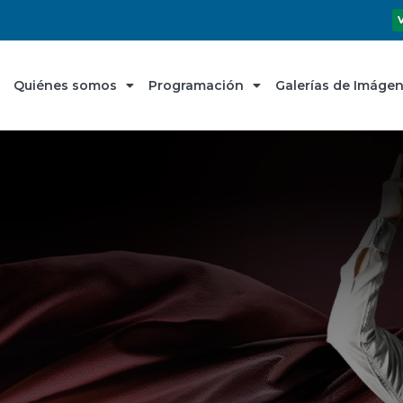
Quiénes somos
Programación
Galerías de Imáge
Christian
ez
rítono y la aplaudida
a Leonora Letelier.