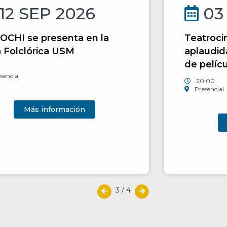
12 SEP 2026
03
OCHI se presenta en la
Teatroci
 Folclórica USM
aplaudid
de pelíc
sencial
20:00
Presencial
Más información
3
/
4