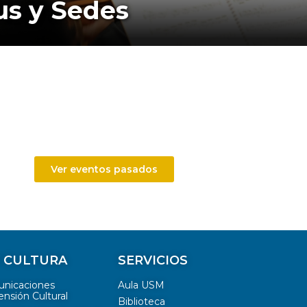
s y Sedes
Ver eventos pasados
Y CULTURA
SERVICIOS
unicaciones
Aula USM
ensión Cultural
Biblioteca