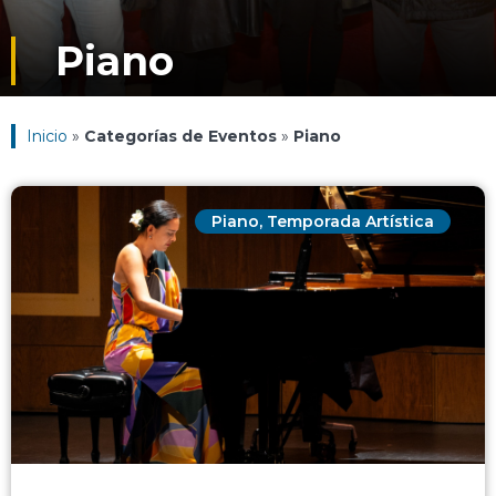
Piano
Inicio
»
Categorías de Eventos
»
Piano
Piano
,
Temporada Artística