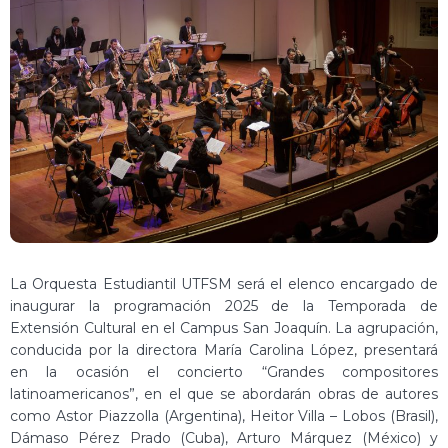
La Orquesta Estudiantil UTFSM será el elenco encargado de
inaugurar la programación 2025 de la Temporada de
Extensión Cultural en el Campus San Joaquín. La agrupación,
conducida por la directora María Carolina López, presentará
en la ocasión el concierto “Grandes compositores
latinoamericanos”, en el que se abordarán obras de autores
como Astor Piazzolla (Argentina), Heitor Villa – Lobos (Brasil),
Dámaso Pérez Prado (Cuba), Arturo Márquez (México) y