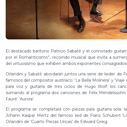
El destacado barítono Patricio Sabaté y el connotado guitarri
por el Romanticismo”, recorrido musical que invita a sumer
del virtuosismo que exhiben ambos exponentes consagrados e
Orlandini y Sabaté abordarán juntos una serie de lieder de 
famosos del compositor austríaco: ‘La Bella Molinera’ y ‘Viaje
para voz y guitarra de tres ciclos de Hugo Wolf: los cancion
sumando al programa dos canciones de Félix Mendelssohn; ‘It
Fauré: ‘Aurora’.
El programa se completará con piezas para guitarra sola: la
Johann Kaspar Mertz del famoso lied de Franz Schubert ‘Lob
Orlandini de ‘Cuarto Piezas Líricas’ de Edward Grieg.