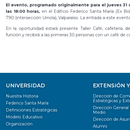
El evento, programado originalmente para el jueves 31 d
las 18:00 horas,
en el Edificio Federico Santa María (Ex Bol
790 (intersección Urriola), Valparaíso. La entrada a este evento
En la oportunidad estará presente Taller Café, cafetería d
función y recibirá a las primeras 30 personas con un café de co
UNIVERSIDAD
EXTENSIÓN 
Nuestra Historia
Dirección de Com
Estratégicas y Ext
Federico Santa María
Dirección General 
Definiciones Estratégicas
Medio
Modelo Educativo
Dirección de Asun
Organización
Alumni