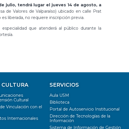
e julio, tendrá lugar el jueves 14 de agosto, a
sa de Valores de Valparaíso) ubicado en calle Prat
 es liberada, no requiere inscripción previa.
e especialidad que atenderá al público durante la
rtesía.
Y CULTURA
SERVICIOS
unicaciones
Aula USM
ensión Cultural
Biblioteca
de Vinculación con el
Portal de Autoservicio Institucional
Dirección de Tecnologías de la
tos Internacionales
Información
Sistema de Información de Gestión