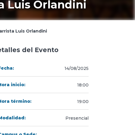
a Luis Orlandini
rrista Luis Orlandini
talles del Evento
Fecha:
14/08/2025
Hora inicio:
18:00
Hora término:
19:00
Modalidad:
Presencial
Campus o Sede: