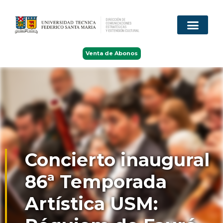
Venta de Abonos
Concierto inaugural
86ª Temporada
Artística USM: